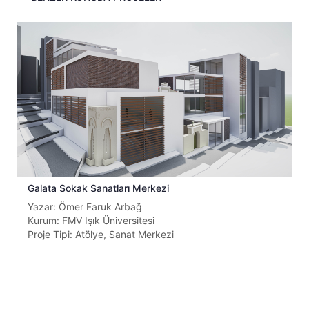
Galata Sokak Sanatları Merkezi
G
Yazar:
Ömer Faruk Arbağ
Y
Kurum:
FMV Işık Üniversitesi
K
Proje Tipi:
Atölye
,
Sanat Merkezi
P
S