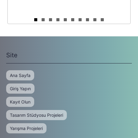
Slide group 1
Slide group 2
Slide group 3
Slide group 4
Slide group 5
Slide group 6
Slide group 7
Slide group 8
Slide group 9
Slide group 10
Site
Ana Sayfa
Giriş Yapın
Kayıt Olun
Tasarım Stüdyosu Projeleri
Yarışma Projeleri