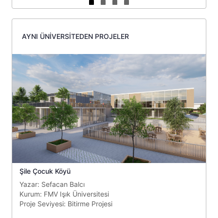
Slide group 1
Slide group 2
Slide group 3
Slide group 4
AYNI ÜNİVERSİTEDEN PROJELER
Şile Çocuk Köyü
D
Yazar:
Sefacan Balcı
Y
Kurum:
FMV Işık Üniversitesi
K
Proje Seviyesi:
Bitirme Projesi
P