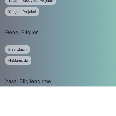
Tasarım Stüdyosu Projeleri
Yarışma Projeleri
Genel Bilgiler
Bize Ulaşın
Hakkımızda
Yasal Bilgilendirme
Gizlilik Politikası
Kullanım Koşulları