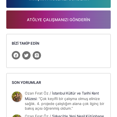
ATÖLYE ÇALIŞMANIZI GÖNDERİN
BİZİ TAKİP EDİN
SON YORUMLAR
Ozan Fırat Öz
/
İstanbul Kültür ve Tarihi Kent
Müzesi
: “
Çok keyifli bir çalışma olmuş elinize
sağlık. 4. projede çalıştığım alana çok ilginç bir
bakış açısı öğrenmiş oldum.
”
Ozan Fırat Öz
/
Sirkeci’de Yeni Nesil Kütüphane