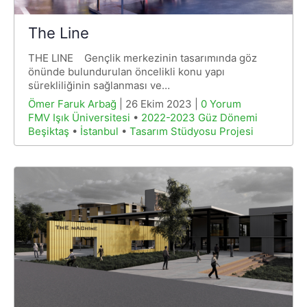
The Line
THE LINE Gençlik merkezinin tasarımında göz
önünde bulundurulan öncelikli konu yapı
sürekliliğinin sağlanması ve…
Ömer Faruk Arbağ
| 26 Ekim 2023 |
0 Yorum
FMV Işık Üniversitesi
•
2022-2023 Güz Dönemi
Beşiktaş
•
İstanbul
•
Tasarım Stüdyosu Projesi