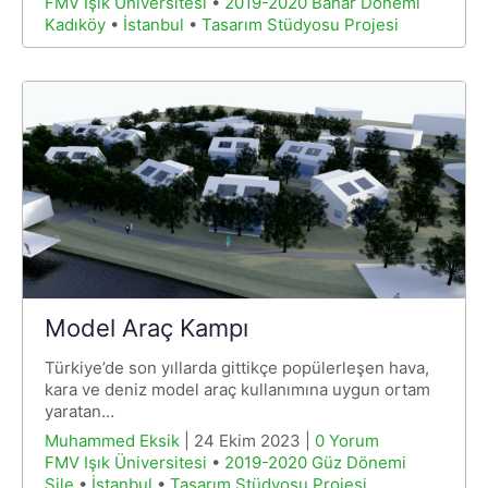
FMV Işık Üniversitesi
•
2019-2020 Bahar Dönemi
Kadıköy
•
İstanbul
•
Tasarım Stüdyosu Projesi
Model Araç Kampı
Türkiye’de son yıllarda gittikçe popülerleşen hava,
kara ve deniz model araç kullanımına uygun ortam
yaratan…
Muhammed Eksik
| 24 Ekim 2023 |
0 Yorum
FMV Işık Üniversitesi
•
2019-2020 Güz Dönemi
Şile
•
İstanbul
•
Tasarım Stüdyosu Projesi