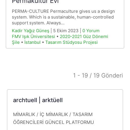
Permakültür Evi
PERMA-CULTURE Permaculture gives us a design
system. Which is a sustainable, human-controlled
support system. Always…
Kadir Yağız Güneş
| 5 Ekim 2023 |
0 Yorum
FMV Işık Üniversitesi
•
2020-2021 Güz Dönemi
Şile
•
İstanbul
•
Tasarım Stüdyosu Projesi
1 - 19 / 19 Gönderi
archtuell | arktüell
MİMARLIK / İÇ MİMARLIK / TASARIM
ÖĞRENCİLERİ
GÜNCEL
PLATFORMU