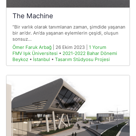
The Machine
“Bir varlık olarak tanımlanan zaman, şimdide yaşanan
bir an’dır. An’da yaşanan eylemlerin çeşidi, oluşun
sonsuz…
Ömer Faruk Arbağ
| 26 Ekim 2023 |
1 Yorum
FMV Işık Üniversitesi
•
2021-2022 Bahar Dönemi
Beykoz
•
İstanbul
•
Tasarım Stüdyosu Projesi