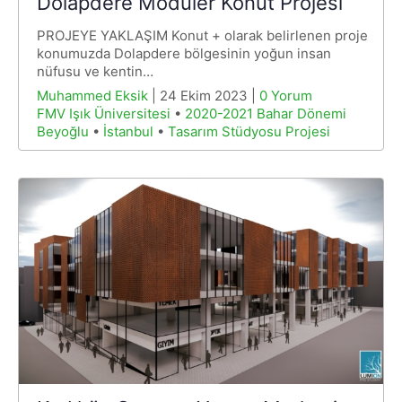
Dolapdere Modüler Konut Projesi
PROJEYE YAKLAŞIM Konut + olarak belirlenen proje
konumuzda Dolapdere bölgesinin yoğun insan
nüfusu ve kentin…
Muhammed Eksik
| 24 Ekim 2023 |
0 Yorum
FMV Işık Üniversitesi
•
2020-2021 Bahar Dönemi
Beyoğlu
•
İstanbul
•
Tasarım Stüdyosu Projesi