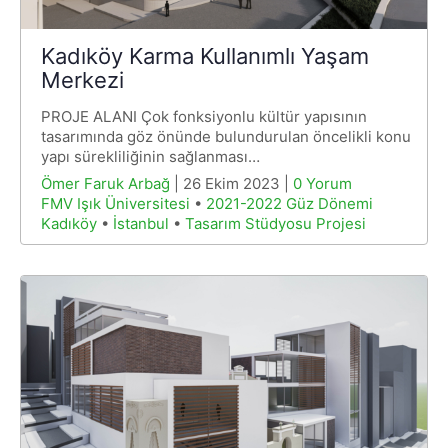
Kadıköy Karma Kullanımlı Yaşam
Merkezi
PROJE ALANI Çok fonksiyonlu kültür yapısının
tasarımında göz önünde bulundurulan öncelikli konu
yapı sürekliliğinin sağlanması…
Ömer Faruk Arbağ
| 26 Ekim 2023 |
0 Yorum
FMV Işık Üniversitesi
•
2021-2022 Güz Dönemi
Kadıköy
•
İstanbul
•
Tasarım Stüdyosu Projesi