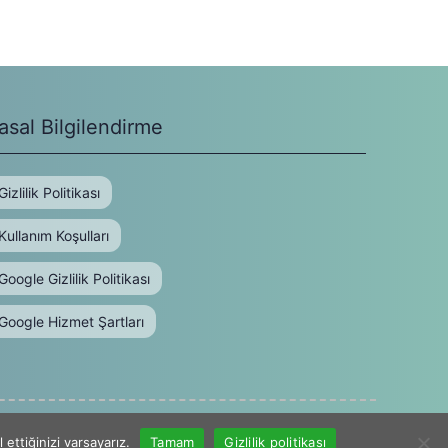
asal Bilgilendirme
Gizlilik Politikası
Kullanım Koşulları
Google Gizlilik Politikası
Google Hizmet Şartları
Mimarlık ve Tasarım Eğitiminin Güncel Hafızası
ettiğinizi varsayarız.
Tamam
Gizlilik politikası