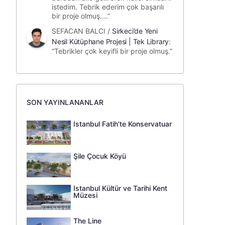
istedim. Tebrik ederim çok başarılı
bir proje olmuş.…
”
SEFACAN BALCI
/
Sirkeci’de Yeni
Nesil Kütüphane Projesi | Tek Library
:
“
Tebrikler çok keyifli bir proje olmuş.
”
SON YAYINLANANLAR
İstanbul Fatih’te Konservatuar
Şile Çocuk Köyü
İstanbul Kültür ve Tarihi Kent
Müzesi
The Line