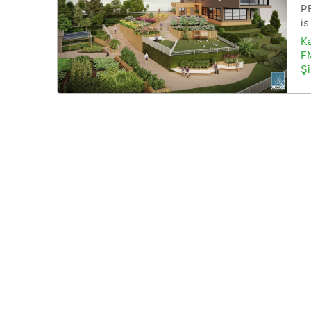
P
is
Ka
FM
Şi