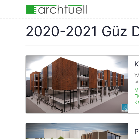
2020-2021 Güz 
K
YA
bu
M
FM
K
P