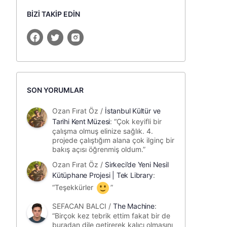
BİZİ TAKİP EDİN
SON YORUMLAR
Ozan Fırat Öz
/
İstanbul Kültür ve
Tarihi Kent Müzesi
: “
Çok keyifli bir
çalışma olmuş elinize sağlık. 4.
projede çalıştığım alana çok ilginç bir
bakış açısı öğrenmiş oldum.
”
Ozan Fırat Öz
/
Sirkeci’de Yeni Nesil
Kütüphane Projesi | Tek Library
:
“
Teşekkürler
”
SEFACAN BALCI
/
The Machine
:
“
Birçok kez tebrik ettim fakat bir de
buradan dile getirerek kalıcı olmasını