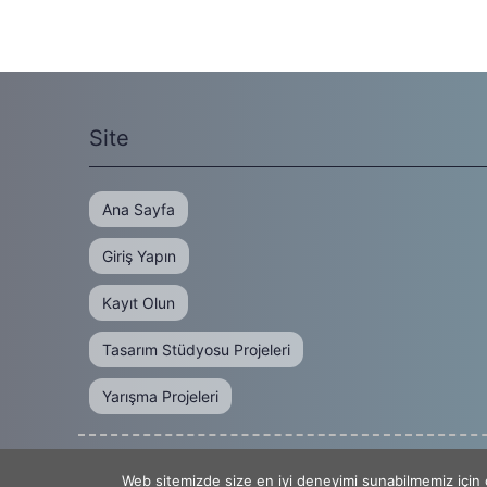
Site
Ana Sayfa
Giriş Yapın
Kayıt Olun
Tasarım Stüdyosu Projeleri
Yarışma Projeleri
archtuell | arktüell
Web sitemizde size en iyi deneyimi sunabilmemiz için ç