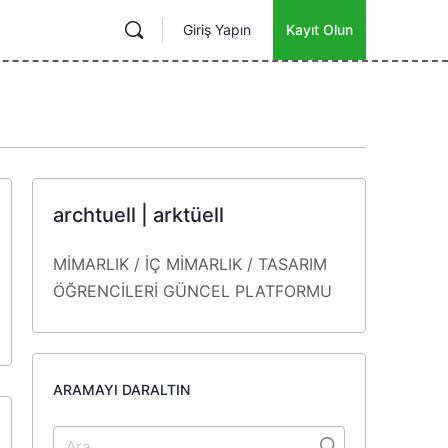
Giriş Yapın
Kayıt Olun
archtuell | arktüell
MİMARLIK / İÇ MİMARLIK / TASARIM
ÖĞRENCİLERİ
GÜNCEL
PLATFORMU
ARAMAYI DARALTIN