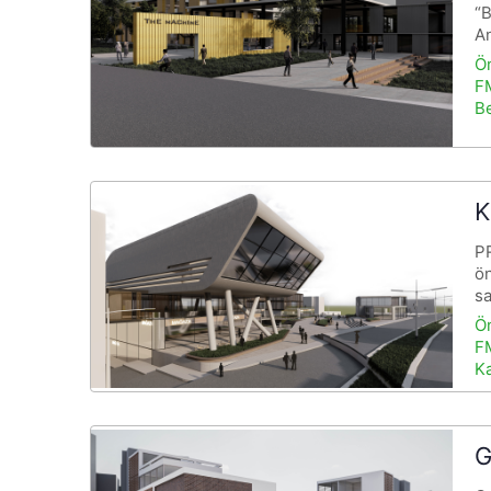
“B
An
Ö
FM
B
K
PR
ön
s
Ö
FM
K
G