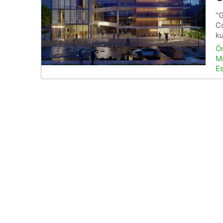
“G
Co
ku
Ö
Mi
E