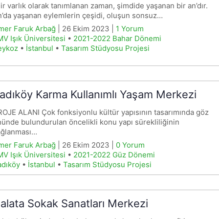
ir varlık olarak tanımlanan zaman, şimdide yaşanan bir an’dır.
’da yaşanan eylemlerin çeşidi, oluşun sonsuz…
mer Faruk Arbağ
| 26 Ekim 2023 |
1 Yorum
V Işık Üniversitesi
•
2021-2022 Bahar Dönemi
eykoz
•
İstanbul
•
Tasarım Stüdyosu Projesi
adıköy Karma Kullanımlı Yaşam Merkezi
OJE ALANI Çok fonksiyonlu kültür yapısının tasarımında göz
ünde bulundurulan öncelikli konu yapı sürekliliğinin
ağlanması…
mer Faruk Arbağ
| 26 Ekim 2023 |
0 Yorum
V Işık Üniversitesi
•
2021-2022 Güz Dönemi
adıköy
•
İstanbul
•
Tasarım Stüdyosu Projesi
alata Sokak Sanatları Merkezi