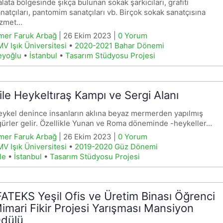
lata bölgesinde şıkça bulunan sokak şarkıcıları, grafiti
natçıları, pantomim sanatçıları vb. Birçok sokak sanatçısına
izmet…
mer Faruk Arbağ
| 26 Ekim 2023 |
0 Yorum
V Işık Üniversitesi
•
2020-2021 Bahar Dönemi
eyoğlu
•
İstanbul
•
Tasarım Stüdyosu Projesi
ile Heykeltıraş Kampı ve Sergi Alanı
ykel denince insanların aklına beyaz mermerden yapılmış
gürler gelir. Özellikle Yunan ve Roma döneminde -heykeller…
mer Faruk Arbağ
| 26 Ekim 2023 |
0 Yorum
V Işık Üniversitesi
•
2019-2020 Güz Dönemi
le
•
İstanbul
•
Tasarım Stüdyosu Projesi
FATEKS Yeşil Ofis ve Üretim Binası Öğrenci
imari Fikir Projesi Yarışması Mansiyon
dülü