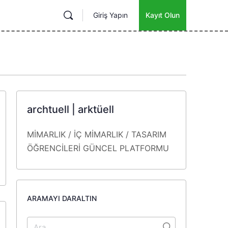
Giriş Yapın
Kayıt Olun
archtuell | arktüell
MİMARLIK / İÇ MİMARLIK / TASARIM
ÖĞRENCİLERİ
GÜNCEL
PLATFORMU
ARAMAYI DARALTIN