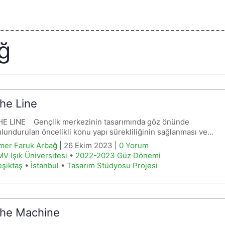
ğ
he Line
HE LINE Gençlik merkezinin tasarımında göz önünde
lundurulan öncelikli konu yapı sürekliliğinin sağlanması ve…
mer Faruk Arbağ
| 26 Ekim 2023 |
0 Yorum
V Işık Üniversitesi
•
2022-2023 Güz Dönemi
şiktaş
•
İstanbul
•
Tasarım Stüdyosu Projesi
he Machine