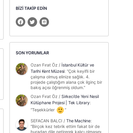
BİZİ TAKİP EDİN
SON YORUMLAR
Ozan Fırat Öz
/
İstanbul Kültür ve
Tarihi Kent Müzesi
: “
Çok keyifli bir
çalışma olmuş elinize sağlık. 4.
projede çalıştığım alana çok ilginç bir
bakış açısı öğrenmiş oldum.
”
Ozan Fırat Öz
/
Sirkeci’de Yeni Nesil
Kütüphane Projesi | Tek Library
:
“
Teşekkürler
”
SEFACAN BALCI
/
The Machine
:
“
Birçok kez tebrik ettim fakat bir de
buradan dile getirerek kalıcı olmasını