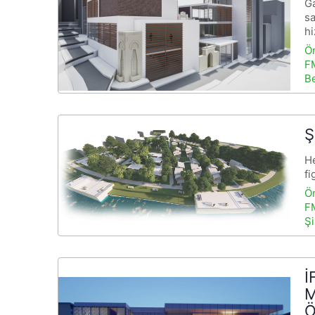
Ga
sa
h
Ö
FM
B
Ş
He
fi
Ö
FM
Şi
İ
M
Ö