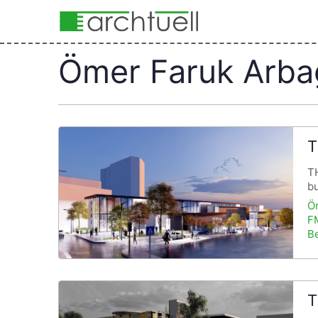
Ömer Faruk Arba
T
T
bu
Ö
FM
Be
T