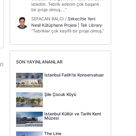
istedim. Tebrik ederim çok başarılı
bir proje olmuş.…
”
SEFACAN BALCI
/
Sirkeci’de Yeni
Nesil Kütüphane Projesi | Tek Library
:
“
Tebrikler çok keyifli bir proje olmuş.
”
SON YAYINLANANLAR
ri
İstanbul Fatih’te Konservatuar
Şile Çocuk Köyü
İstanbul Kültür ve Tarihi Kent
Müzesi
The Line