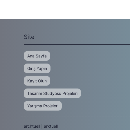
Site
Ana Sayfa
Giriş Yapın
Kayıt Olun
Tasarım Stüdyosu Projeleri
Yarışma Projeleri
archtuell | arktüell