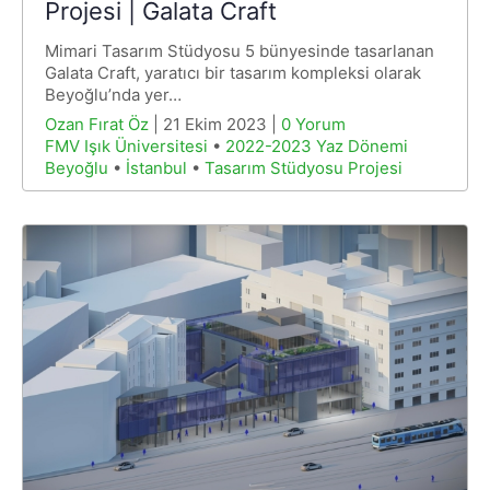
Projesi | Galata Craft
Mimari Tasarım Stüdyosu 5 bünyesinde tasarlanan
Galata Craft, yaratıcı bir tasarım kompleksi olarak
Beyoğlu’nda yer…
Ozan Fırat Öz
| 21 Ekim 2023 |
0 Yorum
FMV Işık Üniversitesi
•
2022-2023 Yaz Dönemi
Beyoğlu
•
İstanbul
•
Tasarım Stüdyosu Projesi