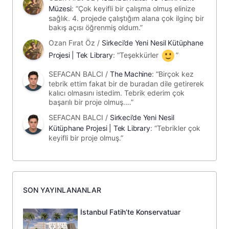
Müzesi
: “
Çok keyifli bir çalışma olmuş elinize
sağlık. 4. projede çalıştığım alana çok ilginç bir
bakış açısı öğrenmiş oldum.
”
Ozan Fırat Öz
/
Sirkeci’de Yeni Nesil Kütüphane
Projesi | Tek Library
: “
Teşekkürler
”
SEFACAN BALCI
/
The Machine
: “
Birçok kez
tebrik ettim fakat bir de buradan dile getirerek
kalıcı olmasını istedim. Tebrik ederim çok
başarılı bir proje olmuş.…
”
SEFACAN BALCI
/
Sirkeci’de Yeni Nesil
Kütüphane Projesi | Tek Library
: “
Tebrikler çok
keyifli bir proje olmuş.
”
SON YAYINLANANLAR
İstanbul Fatih’te Konservatuar