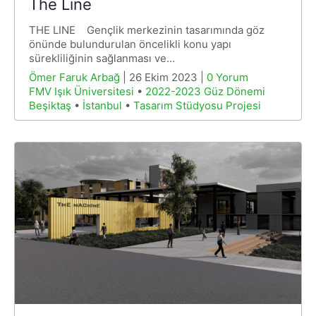
The Line
THE LINE Gençlik merkezinin tasarımında göz
önünde bulundurulan öncelikli konu yapı
sürekliliğinin sağlanması ve…
Ömer Faruk Arbağ
| 26 Ekim 2023 |
0 Yorum
FMV Işık Üniversitesi
•
2022-2023 Güz Dönemi
Beşiktaş
•
İstanbul
•
Tasarım Stüdyosu Projesi