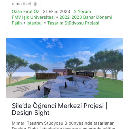
olma özelliği…
Ozan Fırat Öz
| 21 Ekim 2023 |
2 Yorum
FMV Işık Üniversitesi
•
2022-2023 Bahar Dönemi
Fatih
•
İstanbul
•
Tasarım Stüdyosu Projesi
Şile’de Öğrenci Merkezi Projesi |
Design Sight
Mimari Tasarım Stüdyosu 3 bünyesinde tasarlanan
Design Sight, İstanbul’da tasarım alanlarında eğitim