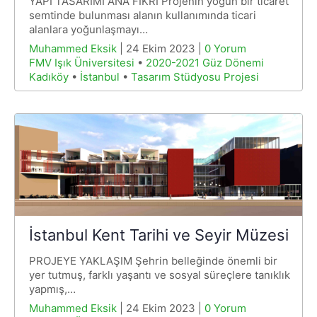
YAPI TASARIMI ANA FİKRİ Projenin yoğun bir ticaret
semtinde bulunması alanın kullanımında ticari
alanlara yoğunlaşmayı…
Muhammed Eksik
| 24 Ekim 2023 |
0 Yorum
FMV Işık Üniversitesi
•
2020-2021 Güz Dönemi
Kadıköy
•
İstanbul
•
Tasarım Stüdyosu Projesi
İstanbul Kent Tarihi ve Seyir Müzesi
PROJEYE YAKLAŞIM Şehrin belleğinde önemli bir
yer tutmuş, farklı yaşantı ve sosyal süreçlere tanıklık
yapmış,…
Muhammed Eksik
| 24 Ekim 2023 |
0 Yorum