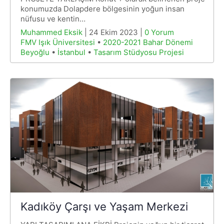
konumuzda Dolapdere bölgesinin yoğun insan
nüfusu ve kentin…
Muhammed Eksik
| 24 Ekim 2023 |
0 Yorum
FMV Işık Üniversitesi
•
2020-2021 Bahar Dönemi
Beyoğlu
•
İstanbul
•
Tasarım Stüdyosu Projesi
Kadıköy Çarşı ve Yaşam Merkezi