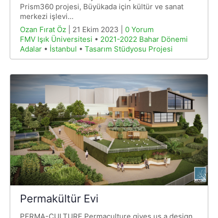
Prism360 projesi, Büyükada için kültür ve sanat
merkezi işlevi…
Ozan Fırat Öz
| 21 Ekim 2023 |
0 Yorum
FMV Işık Üniversitesi
•
2021-2022 Bahar Dönemi
Adalar
•
İstanbul
•
Tasarım Stüdyosu Projesi
Permakültür Evi
PERMA-CULTURE Permaculture gives us a design