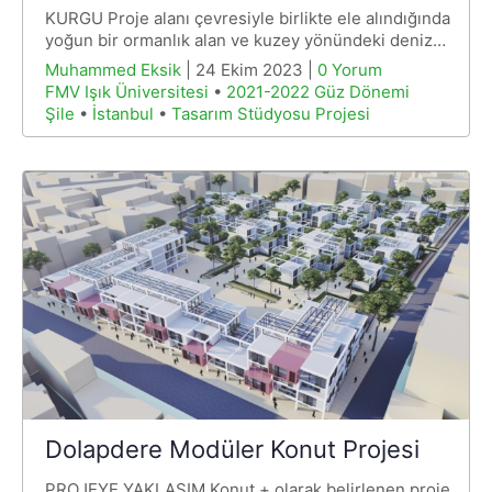
KURGU Proje alanı çevresiyle birlikte ele alındığında
yoğun bir ormanlık alan ve kuzey yönündeki deniz…
Muhammed Eksik
| 24 Ekim 2023 |
0 Yorum
FMV Işık Üniversitesi
•
2021-2022 Güz Dönemi
Şile
•
İstanbul
•
Tasarım Stüdyosu Projesi
Dolapdere Modüler Konut Projesi
PROJEYE YAKLAŞIM Konut + olarak belirlenen proje