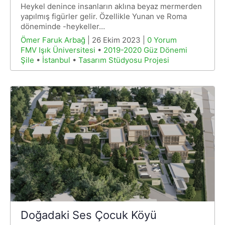
Heykel denince insanların aklına beyaz mermerden
yapılmış figürler gelir. Özellikle Yunan ve Roma
döneminde -heykeller…
Ömer Faruk Arbağ
| 26 Ekim 2023 |
0 Yorum
FMV Işık Üniversitesi
•
2019-2020 Güz Dönemi
Şile
•
İstanbul
•
Tasarım Stüdyosu Projesi
Doğadaki Ses Çocuk Köyü