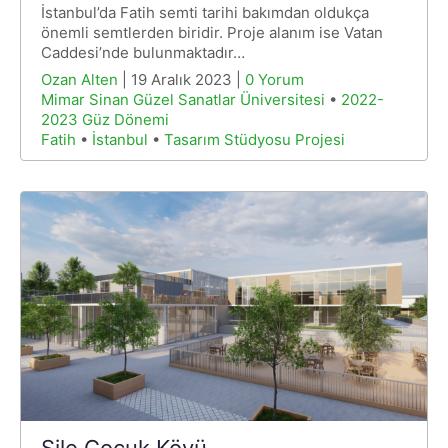
İstanbul’da Fatih semti tarihi bakımdan oldukça
önemli semtlerden biridir. Proje alanım ise Vatan
Caddesi’nde bulunmaktadır…
Ozan Alten
| 19 Aralık 2023 |
0 Yorum
Mimar Sinan Güzel Sanatlar Üniversitesi
•
2022-
2023 Güz Dönemi
Fatih
•
İstanbul
•
Tasarım Stüdyosu Projesi
Şile Çocuk Köyü