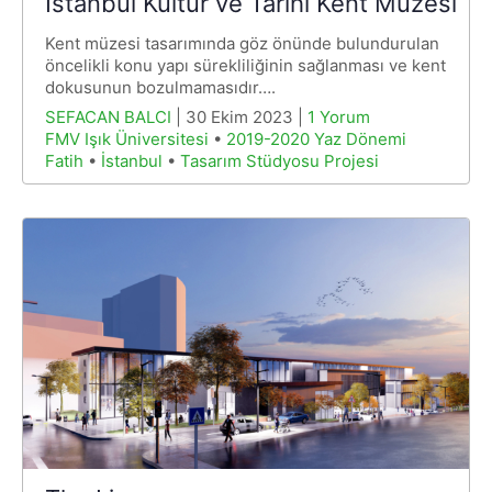
İstanbul Kültür ve Tarihi Kent Müzesi
Kent müzesi tasarımında göz önünde bulundurulan
öncelikli konu yapı sürekliliğinin sağlanması ve kent
dokusunun bozulmamasıdır….
SEFACAN BALCI
| 30 Ekim 2023 |
1 Yorum
FMV Işık Üniversitesi
•
2019-2020 Yaz Dönemi
Fatih
•
İstanbul
•
Tasarım Stüdyosu Projesi