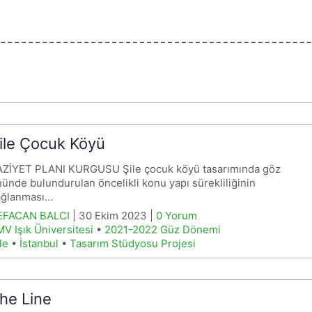
ile Çocuk Köyü
AZİYET PLANI KURGUSU Şile çocuk köyü tasarımında göz
ünde bulundurulan öncelikli konu yapı sürekliliğinin
ağlanması…
EFACAN BALCI
| 30 Ekim 2023 |
0 Yorum
V Işık Üniversitesi
•
2021-2022 Güz Dönemi
le
•
İstanbul
•
Tasarım Stüdyosu Projesi
he Line