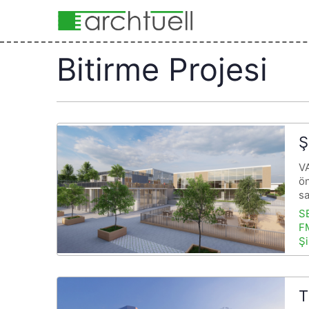
Bitirme Projesi
Ş
V
ön
s
S
FM
Şi
T