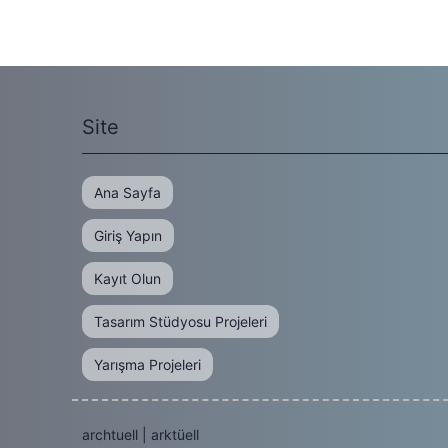
Site
Ana Sayfa
Giriş Yapın
Kayıt Olun
Tasarım Stüdyosu Projeleri
Yarışma Projeleri
archtuell | arktüell