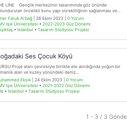
HE LINE Gençlik merkezinin tasarımında göz önünde
lundurulan öncelikli konu yapı sürekliliğinin sağlanması ve…
mer Faruk Arbağ
| 26 Ekim 2023 |
0 Yorum
V Işık Üniversitesi
•
2022-2023 Güz Dönemi
şiktaş
•
İstanbul
•
Tasarım Stüdyosu Projesi
oğadaki Ses Çocuk Köyü
RGU Proje alanı çevresiyle birlikte ele alındığında yoğun bir
manlık alan ve kuzey yönündeki deniz…
uhammed Eksik
| 24 Ekim 2023 |
0 Yorum
V Işık Üniversitesi
•
2021-2022 Güz Dönemi
le
•
İstanbul
•
Tasarım Stüdyosu Projesi
1 - 3 / 3 Gönde