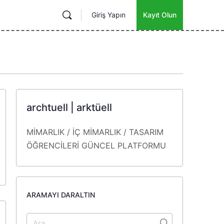
Giriş Yapın
Kayıt Olun
archtuell | arktüell
MİMARLIK / İÇ MİMARLIK / TASARIM
ÖĞRENCİLERİ
GÜNCEL
PLATFORMU
ARAMAYI DARALTIN