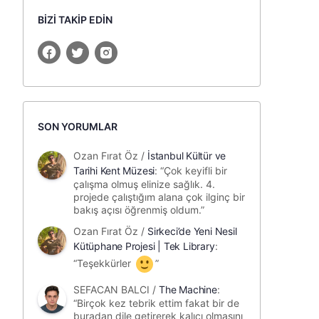
BİZİ TAKİP EDİN
SON YORUMLAR
Ozan Fırat Öz
/
İstanbul Kültür ve
Tarihi Kent Müzesi
: “
Çok keyifli bir
çalışma olmuş elinize sağlık. 4.
projede çalıştığım alana çok ilginç bir
bakış açısı öğrenmiş oldum.
”
Ozan Fırat Öz
/
Sirkeci’de Yeni Nesil
Kütüphane Projesi | Tek Library
:
“
Teşekkürler
”
SEFACAN BALCI
/
The Machine
:
“
Birçok kez tebrik ettim fakat bir de
buradan dile getirerek kalıcı olmasını