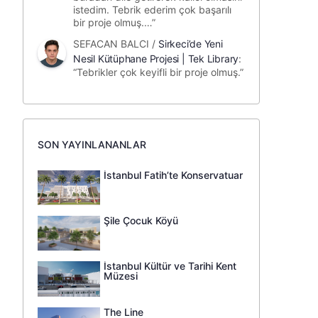
istedim. Tebrik ederim çok başarılı
bir proje olmuş.…
”
SEFACAN BALCI
/
Sirkeci’de Yeni
Nesil Kütüphane Projesi | Tek Library
:
“
Tebrikler çok keyifli bir proje olmuş.
”
SON YAYINLANANLAR
İstanbul Fatih’te Konservatuar
Şile Çocuk Köyü
İstanbul Kültür ve Tarihi Kent
Müzesi
The Line