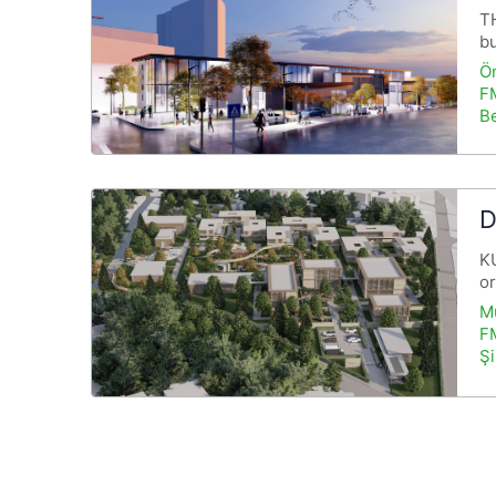
T
bu
Ö
FM
Be
D
KU
or
M
FM
Şi