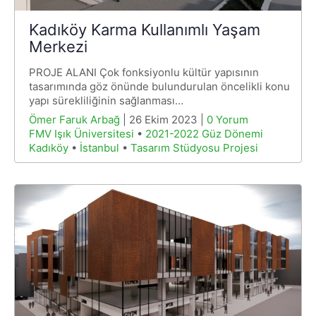
Kadıköy Karma Kullanımlı Yaşam
Merkezi
PROJE ALANI Çok fonksiyonlu kültür yapısının
tasarımında göz önünde bulundurulan öncelikli konu
yapı sürekliliğinin sağlanması…
Ömer Faruk Arbağ
| 26 Ekim 2023 |
0 Yorum
FMV Işık Üniversitesi
•
2021-2022 Güz Dönemi
Kadıköy
•
İstanbul
•
Tasarım Stüdyosu Projesi