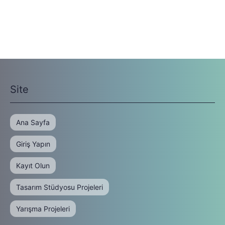
Site
Ana Sayfa
Giriş Yapın
Kayıt Olun
Tasarım Stüdyosu Projeleri
Yarışma Projeleri