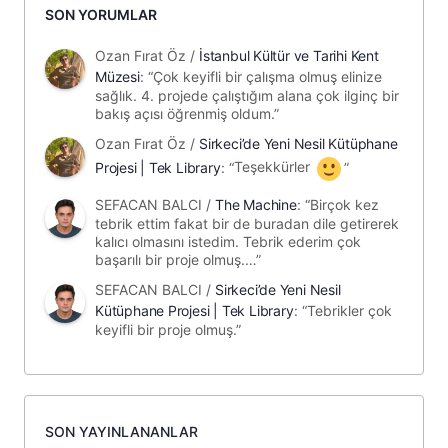
SON YORUMLAR
Ozan Fırat Öz
/
İstanbul Kültür ve Tarihi Kent
Müzesi
: “
Çok keyifli bir çalışma olmuş elinize
sağlık. 4. projede çalıştığım alana çok ilginç bir
bakış açısı öğrenmiş oldum.
”
Ozan Fırat Öz
/
Sirkeci’de Yeni Nesil Kütüphane
Projesi | Tek Library
: “
Teşekkürler
”
SEFACAN BALCI
/
The Machine
: “
Birçok kez
tebrik ettim fakat bir de buradan dile getirerek
kalıcı olmasını istedim. Tebrik ederim çok
başarılı bir proje olmuş.…
”
SEFACAN BALCI
/
Sirkeci’de Yeni Nesil
Kütüphane Projesi | Tek Library
: “
Tebrikler çok
keyifli bir proje olmuş.
”
SON YAYINLANANLAR