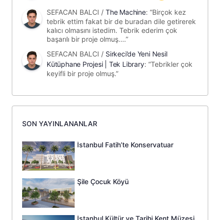
SEFACAN BALCI
/
The Machine
: “
Birçok kez
tebrik ettim fakat bir de buradan dile getirerek
kalıcı olmasını istedim. Tebrik ederim çok
başarılı bir proje olmuş.…
”
SEFACAN BALCI
/
Sirkeci’de Yeni Nesil
Kütüphane Projesi | Tek Library
: “
Tebrikler çok
keyifli bir proje olmuş.
”
SON YAYINLANANLAR
İstanbul Fatih’te Konservatuar
Şile Çocuk Köyü
İstanbul Kültür ve Tarihi Kent Müzesi