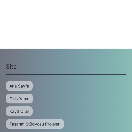
Site
Ana Sayfa
Giriş Yapın
Kayıt Olun
Tasarım Stüdyosu Projeleri